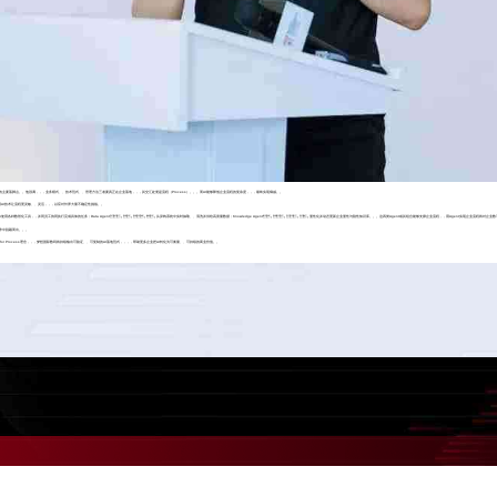
点。。他强调，，，业务模式、、技术范式、、管理方法三者要真正在企业落地，，，其交汇处便是流程（Process）。。。而AI能够降低企业流程的复杂度，，，最终实现熵减。。
AI技术让流程更灵敏、、灵活，，，以应对外界大量不确定性挑战。。
，使智能体使用各种数智化工具，，并同员工协同执行完成具体的任务；Data Agent，，，，从异构系统中实时抽取、、清洗并供给高质量数据；Knowledge Agent，，，，显性化并动态更新企业显性与隐性知识库。。。这四类Agent或其组合能够支撑企业流程，，用Agent实现企业流程将对企业数字化
颖而出。。。
Process理念，，，梦想国际数码将持续输出可验证、、可复制的AI落地范式，，，，帮助更多企业把AI转化为可衡量、、可持续的商业价值。。